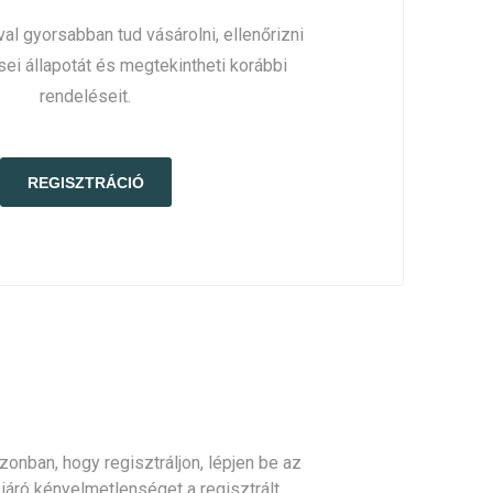
al gyorsabban tud vásárolni, ellenőrizni
sei állapotát és megtekintheti korábbi
rendeléseit.
onban, hogy regisztráljon, lépjen be az
l járó kényelmetlenséget a regisztrált