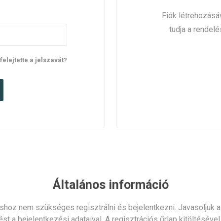
Fiók létrehozásáv
tudja a rendelé
lfelejtette a jelszavát?
Általános információ
shoz nem szükséges regisztrálni és bejelentkezni. Javasoljuk az
ést a bejelentkezési adataival. A regisztrációs űrlap kitöltéséve