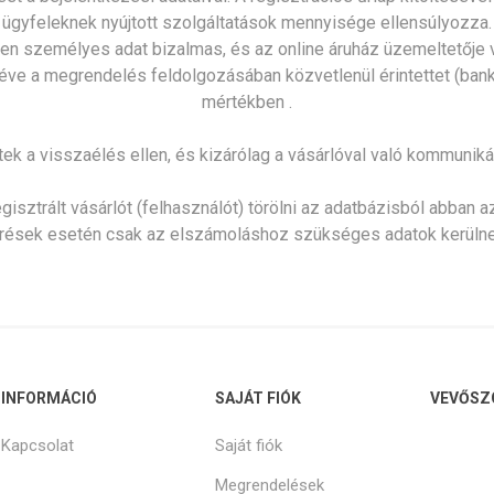
ügyfeleknek nyújtott szolgáltatások mennyisége ellensúlyozza.
en személyes adat bizalmas, és az online áruház üzemeltetője vá
ve a megrendelés feldolgozásában közvetlenül érintettet (bank, 
mértékben .
tek a visszaélés ellen, és kizárólag a vásárlóval való kommuniká
sztrált vásárlót (felhasználót) törölni az adatbázisból abban az 
érések esetén csak az elszámoláshoz szükséges adatok kerülne
INFORMÁCIÓ
SAJÁT FIÓK
VEVŐSZ
Kapcsolat
Saját fiók
Megrendelések