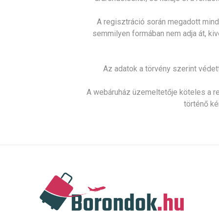
A regisztráció során megadott mind
semmilyen formában nem adja át, kivé
Az adatok a törvény szerint védet
A webáruház üzemeltetője köteles a regi
történő k