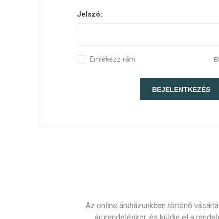
Jelszó:
Emlékezz rám
E
Az online áruházunkban történő vásárlá
árurendeléskor, és küldje el a rendel