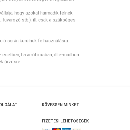
llalja, hogy azokat harmadik félnek
fuvarozó stb.), ill. csak a szükséges
ció során kerülnek felhasználásra.
esetben, ha arról írásban, ill e-mailben
k őrzésre.
OLGÁLAT
KÖVESSEN MINKET
FIZETÉSI LEHETŐSÉGEK