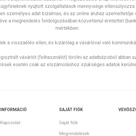
ügyfeleknek nyújtott szolgáltatások mennyisége ellensúlyozza.
en személyes adat bizalmas, és az online áruház üzemeltetője vá
ve a megrendelés feldolgozásában közvetlenül érintettet (bank, 
mértékben .
tek a visszaélés ellen, és kizárólag a vásárlóval való kommuniká
sztrált vásárlót (felhasználót) törölni az adatbázisból abban az 
érések esetén csak az elszámoláshoz szükséges adatok kerülne
INFORMÁCIÓ
SAJÁT FIÓK
VEVŐSZ
Kapcsolat
Saját fiók
Megrendelések