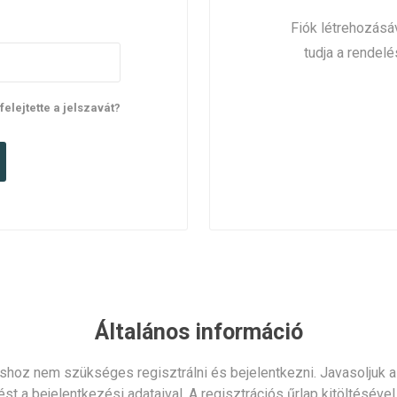
Fiók létrehozásáv
tudja a rendelé
lfelejtette a jelszavát?
Általános információ
shoz nem szükséges regisztrálni és bejelentkezni. Javasoljuk az
ést a bejelentkezési adataival. A regisztrációs űrlap kitöltéséve