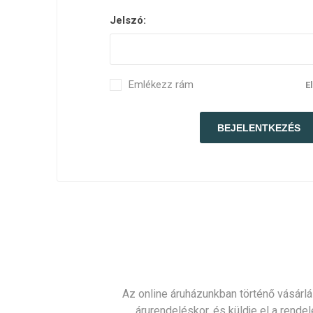
Jelszó:
Emlékezz rám
E
Az online áruházunkban történő vásárlá
árurendeléskor, és küldje el a rendel