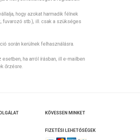
llalja, hogy azokat harmadik félnek
fuvarozó stb.), ill. csak a szükséges
ció során kerülnek felhasználásra.
esetben, ha arról írásban, ill e-mailben
k őrzésre.
OLGÁLAT
KÖVESSEN MINKET
FIZETÉSI LEHETŐSÉGEK