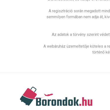
A regisztráció során megadott mind
semmilyen formában nem adja át, kivé
Az adatok a törvény szerint védet
A webáruház üzemeltetője köteles a regi
történő k