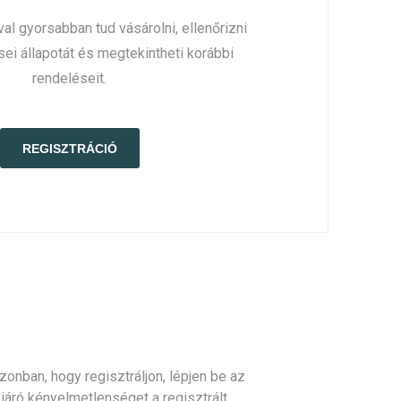
al gyorsabban tud vásárolni, ellenőrizni
sei állapotát és megtekintheti korábbi
rendeléseit.
onban, hogy regisztráljon, lépjen be az
l járó kényelmetlenséget a regisztrált