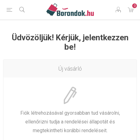
0
Üdvözöljük! Kérjük, jelentkezzen
be!
Új vásárló
Fiók létrehozásával gyorsabban tud vásárolni,
ellenőrizni tudja a rendelései állapotát és
megtekintheti korábbi rendeléseit.