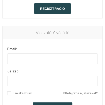
Visszatérő vásárló
Email:
Jelszó:
Emlékezz rám
Elfelejtette a jelszavát?