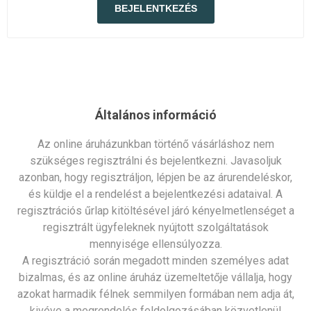
Általános információ
Az online áruházunkban történő vásárláshoz nem
szükséges regisztrálni és bejelentkezni. Javasoljuk
azonban, hogy regisztráljon, lépjen be az árurendeléskor,
és küldje el a rendelést a bejelentkezési adataival. A
regisztrációs űrlap kitöltésével járó kényelmetlenséget a
regisztrált ügyfeleknek nyújtott szolgáltatások
mennyisége ellensúlyozza.
A regisztráció során megadott minden személyes adat
bizalmas, és az online áruház üzemeltetője vállalja, hogy
azokat harmadik félnek semmilyen formában nem adja át,
kivéve a megrendelés feldolgozásában közvetlenül