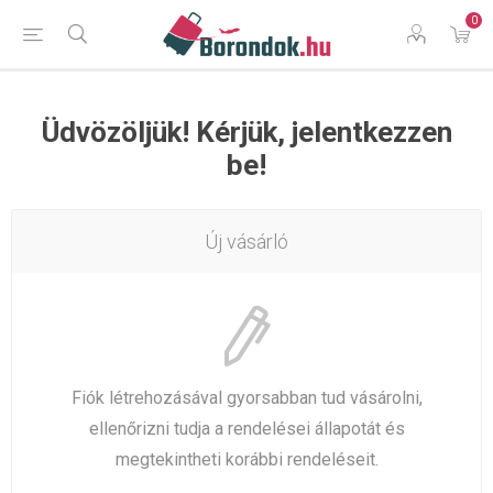
0
Üdvözöljük! Kérjük, jelentkezzen
be!
Új vásárló
Fiók létrehozásával gyorsabban tud vásárolni,
ellenőrizni tudja a rendelései állapotát és
megtekintheti korábbi rendeléseit.