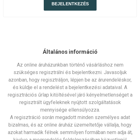
Általános információ
Az online áruházunkban történő vásárláshoz nem
szükséges regisztrálni és bejelentkezni. Javasoljuk
azonban, hogy regisztráljon, lépjen be az árurendeléskor,
és küldje el a rendelést a bejelentkezési adataival. A
regisztrációs űrlap kitöltésével járó kényelmetlenséget a
regisztrált ügyfeleknek nyújtott szolgáltatások
mennyisége ellensúlyozza.
A regisztráció során megadott minden személyes adat
bizalmas, és az online áruház üzemeltetője vállalja, hogy
azokat harmadik félnek semmilyen formában nem adja át,
kivéve a megrendelés feldolgozásában közvetlenül