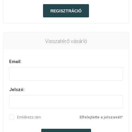
Visszatérő vásárló
Email:
Jelszó:
Emlékezz rám
Elfelejtette a jelszavát?