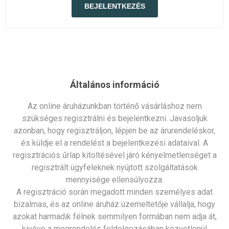
Általános információ
Az online áruházunkban történő vásárláshoz nem
szükséges regisztrálni és bejelentkezni. Javasoljuk
azonban, hogy regisztráljon, lépjen be az árurendeléskor,
és küldje el a rendelést a bejelentkezési adataival. A
regisztrációs űrlap kitöltésével járó kényelmetlenséget a
regisztrált ügyfeleknek nyújtott szolgáltatások
mennyisége ellensúlyozza.
A regisztráció során megadott minden személyes adat
bizalmas, és az online áruház üzemeltetője vállalja, hogy
azokat harmadik félnek semmilyen formában nem adja át,
kivéve a megrendelés feldolgozásában közvetlenül