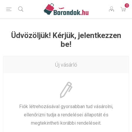
0
Üdvözöljük! Kérjük, jelentkezzen
be!
Új vásárló
Fiók létrehozásával gyorsabban tud vásárolni,
ellenőrizni tudja a rendelései állapotát és
megtekintheti korábbi rendeléseit.