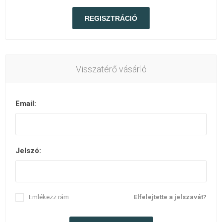
Visszatérő vásárló
Email:
Jelszó:
Emlékezz rám
Elfelejtette a jelszavát?