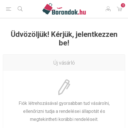
0
Üdvözöljük! Kérjük, jelentkezzen
be!
Új vásárló
Fiók létrehozásával gyorsabban tud vásárolni,
ellenőrizni tudja a rendelései állapotát és
megtekintheti korábbi rendeléseit.