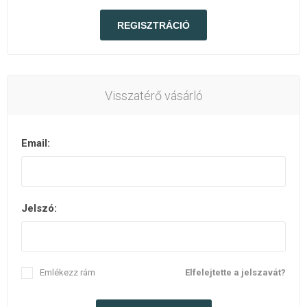
Visszatérő vásárló
Email:
Jelszó:
Emlékezz rám
Elfelejtette a jelszavát?