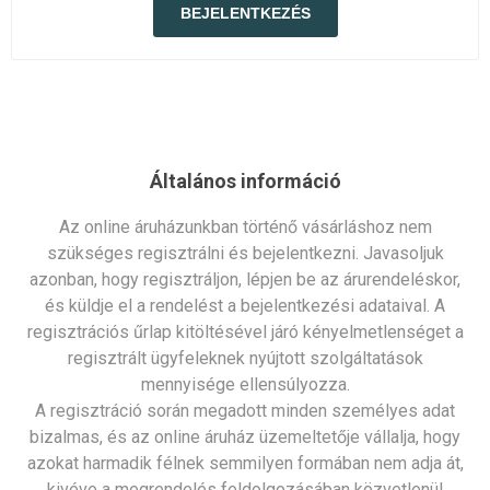
Általános információ
Az online áruházunkban történő vásárláshoz nem
szükséges regisztrálni és bejelentkezni. Javasoljuk
azonban, hogy regisztráljon, lépjen be az árurendeléskor,
és küldje el a rendelést a bejelentkezési adataival. A
regisztrációs űrlap kitöltésével járó kényelmetlenséget a
regisztrált ügyfeleknek nyújtott szolgáltatások
mennyisége ellensúlyozza.
A regisztráció során megadott minden személyes adat
bizalmas, és az online áruház üzemeltetője vállalja, hogy
azokat harmadik félnek semmilyen formában nem adja át,
kivéve a megrendelés feldolgozásában közvetlenül