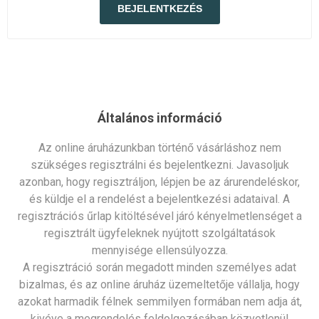
Általános információ
Az online áruházunkban történő vásárláshoz nem
szükséges regisztrálni és bejelentkezni. Javasoljuk
azonban, hogy regisztráljon, lépjen be az árurendeléskor,
és küldje el a rendelést a bejelentkezési adataival. A
regisztrációs űrlap kitöltésével járó kényelmetlenséget a
regisztrált ügyfeleknek nyújtott szolgáltatások
mennyisége ellensúlyozza.
A regisztráció során megadott minden személyes adat
bizalmas, és az online áruház üzemeltetője vállalja, hogy
azokat harmadik félnek semmilyen formában nem adja át,
kivéve a megrendelés feldolgozásában közvetlenül