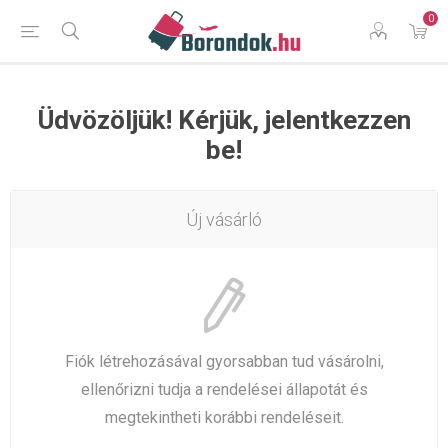
0
Üdvözöljük! Kérjük, jelentkezzen
be!
Új vásárló
Fiók létrehozásával gyorsabban tud vásárolni,
ellenőrizni tudja a rendelései állapotát és
megtekintheti korábbi rendeléseit.