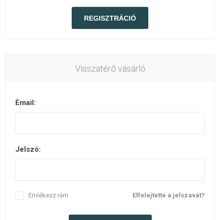
Visszatérő vásárló
Email:
Jelszó:
Emlékezz rám
Elfelejtette a jelszavát?