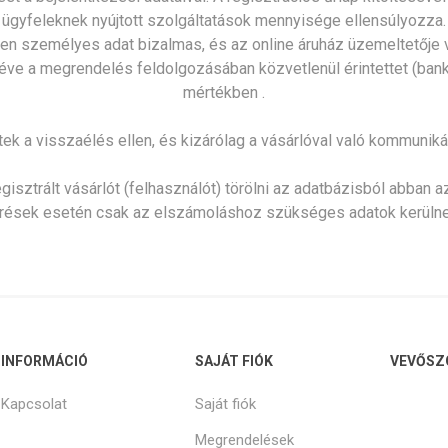
ügyfeleknek nyújtott szolgáltatások mennyisége ellensúlyozza.
en személyes adat bizalmas, és az online áruház üzemeltetője vá
ve a megrendelés feldolgozásában közvetlenül érintettet (bank, 
mértékben .
tek a visszaélés ellen, és kizárólag a vásárlóval való kommuniká
sztrált vásárlót (felhasználót) törölni az adatbázisból abban az 
érések esetén csak az elszámoláshoz szükséges adatok kerülne
INFORMÁCIÓ
SAJÁT FIÓK
VEVŐSZ
Kapcsolat
Saját fiók
Megrendelések