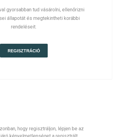
al gyorsabban tud vásárolni, ellenőrizni
sei állapotát és megtekintheti korábbi
rendeléseit.
onban, hogy regisztráljon, lépjen be az
l járó kényelmetlenséget a regisztrált