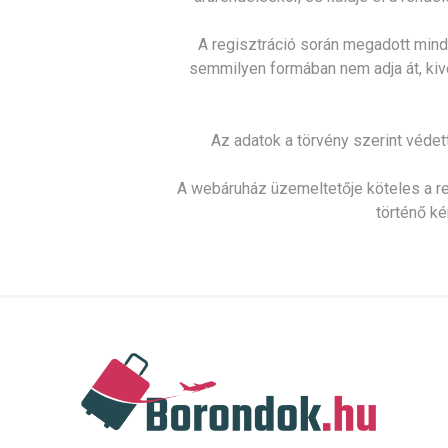
A regisztráció során megadott mind
semmilyen formában nem adja át, kivé
Az adatok a törvény szerint védet
A webáruház üzemeltetője köteles a regi
történő k