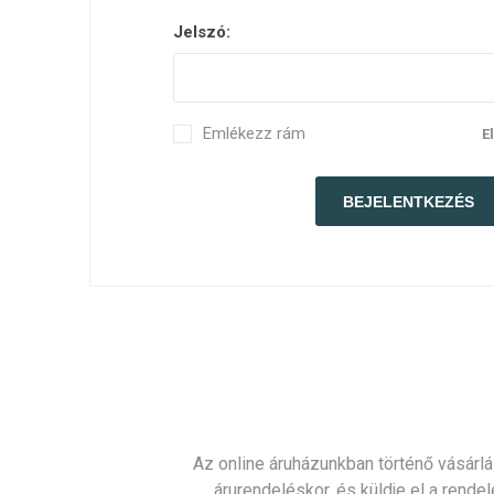
Jelszó:
Emlékezz rám
E
Az online áruházunkban történő vásárlá
árurendeléskor, és küldje el a rendel