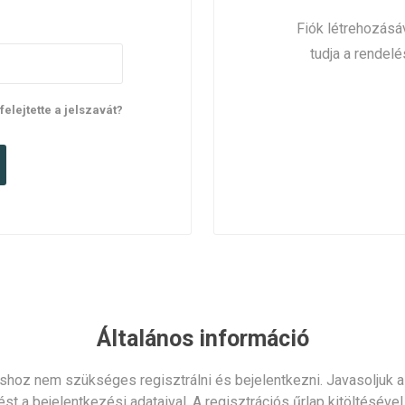
Fiók létrehozásáv
tudja a rendelé
lfelejtette a jelszavát?
Általános információ
shoz nem szükséges regisztrálni és bejelentkezni. Javasoljuk az
ést a bejelentkezési adataival. A regisztrációs űrlap kitöltéséve