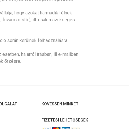
llalja, hogy azokat harmadik félnek
fuvarozó stb.), ill. csak a szükséges
ció során kerülnek felhasználásra.
esetben, ha arról írásban, ill e-mailben
k őrzésre.
OLGÁLAT
KÖVESSEN MINKET
FIZETÉSI LEHETŐSÉGEK