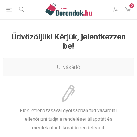
0
Üdvözöljük! Kérjük, jelentkezzen
be!
Új vásárló
Fiók létrehozásával gyorsabban tud vásárolni,
ellenőrizni tudja a rendelései állapotát és
megtekintheti korábbi rendeléseit.