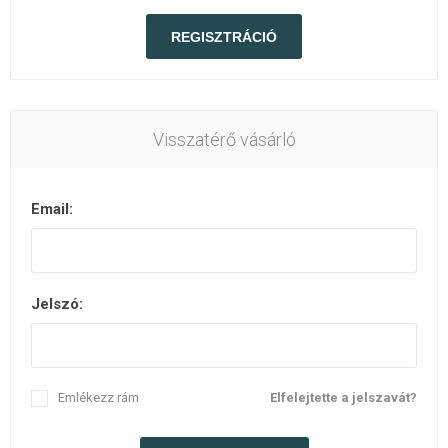
Visszatérő vásárló
Email:
Jelszó:
Emlékezz rám
Elfelejtette a jelszavát?