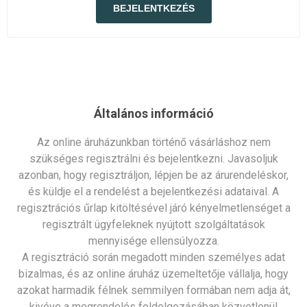
Általános információ
Az online áruházunkban történő vásárláshoz nem
szükséges regisztrálni és bejelentkezni. Javasoljuk
azonban, hogy regisztráljon, lépjen be az árurendeléskor,
és küldje el a rendelést a bejelentkezési adataival. A
regisztrációs űrlap kitöltésével járó kényelmetlenséget a
regisztrált ügyfeleknek nyújtott szolgáltatások
mennyisége ellensúlyozza.
A regisztráció során megadott minden személyes adat
bizalmas, és az online áruház üzemeltetője vállalja, hogy
azokat harmadik félnek semmilyen formában nem adja át,
kivéve a megrendelés feldolgozásában közvetlenül