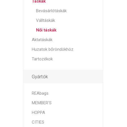
Táskák
Bevásárlótáskák
Válltáskák
Női táskák
Aktatáskák
Huzatok bőröndökhöz
Tartozékok
Gyártók
REAbags
MEMBER'S
HOPPA
CITIES