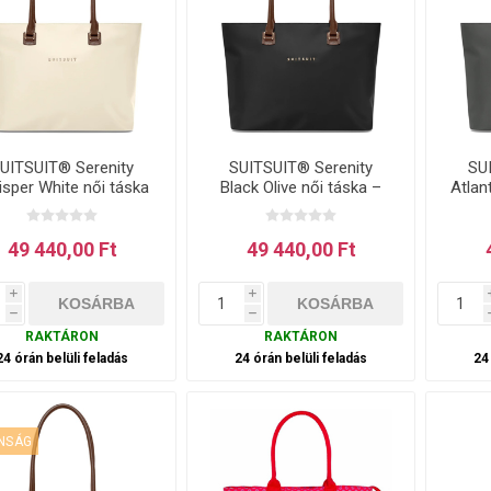
UITSUIT® Serenity
SUITSUIT® Serenity
SU
sper White női táska
Black Olive női táska –
Atlan
– fehér 16 l
fekete 16 l
49 440,00 Ft
49 440,00 Ft
i
i
h
h
RAKTÁRON
RAKTÁRON
24 órán belüli feladás
24 órán belüli feladás
24
NSÁG