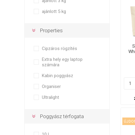
ajánlott 3 kg
ajánlott 5 kg
Properties
S
Cipzáros rögzítés
Whi
Extra hely egy laptop
számára
Kabin poggyász
Organiser
Ultralight
Poggyász térfogata
ÚJDO
10 l