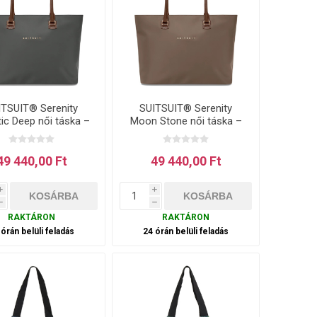
ITSUIT® Serenity
SUITSUIT® Serenity
tic Deep női táska –
Moon Stone női táska –
szürke 16 l
barna 16 l
49 440,00 Ft
49 440,00 Ft
i
i
h
h
RAKTÁRON
RAKTÁRON
 órán belüli feladás
24 órán belüli feladás