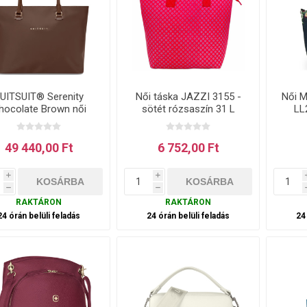
UITSUIT® Serenity
Női táska JAZZI 3155 -
Női M
hocolate Brown női
sötét rózsaszín 31 L
LL
táska – barna 16 l
49 440,00 Ft
6 752,00 Ft
i
i
h
h
RAKTÁRON
RAKTÁRON
24 órán belüli feladás
24 órán belüli feladás
24