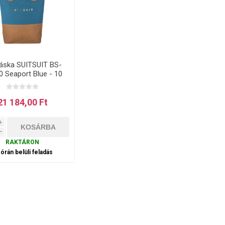
táska SUITSUIT BS-
0 Seaport Blue - 10
L
21 184,00 Ft
i
h
RAKTÁRON
 órán belüli feladás