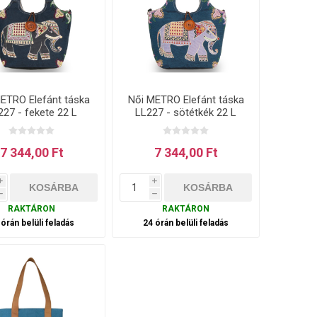
ETRO Elefánt táska
Női METRO Elefánt táska
227 - fekete 22 L
LL227 - sötétkék 22 L
7 344,00 Ft
7 344,00 Ft
i
i
h
h
RAKTÁRON
RAKTÁRON
 órán belüli feladás
24 órán belüli feladás