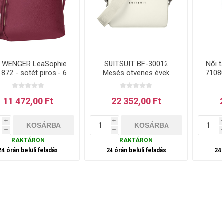
i WENGER LeaSophie
SUITSUIT BF-30012
Női 
872 - sötét piros - 6
Mesés ötvenes évek
7108
L
tojásfehérje - 2 L
11 472,00 Ft
22 352,00 Ft
i
i
h
h
RAKTÁRON
RAKTÁRON
24 órán belüli feladás
24 órán belüli feladás
24