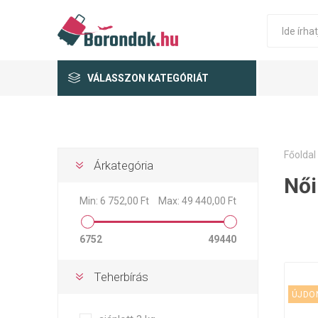
VÁLASSZON KATEGÓRIÁT
Főoldal
Árkategória
Női
Min:
6 752,00 Ft
Max:
49 440,00 Ft
6752
49440
Teherbírás
ÚJDO