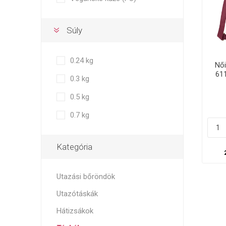
Súly
0.24 kg
Nő
611
0.3 kg
0.5 kg
0.7 kg
Kategória
Utazási bőröndök
Utazótáskák
Hátizsákok