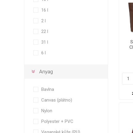
16 l
2 l
22 l
S
31 l
C
6 l
Anyag
Bavlna
Canvas (plátno)
Nylon
Polyester + PVC
Veganské kůže (PU)