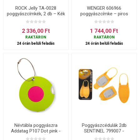
ROCK Jelly TA-0028
WENGER 606966
poggyászcímkék, 2 db – Kék
poggyászcímke – piros
2 336,00 Ft
1 744,00 Ft
RAKTÁRON
RAKTÁRON
24 órán belüli feladás
24 órán belüli feladás
Névtábla poggyászra
Poggyászcédulák 2db
Addatag P107 Dot pink -
SENTINEL 799007 -
többszínű
narancssárga