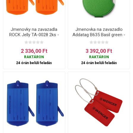
Jmenovky na zavazadla
Jmenovka na zavazadlo
ROCK Jelly TA-0028 2ks -
Addatag B635 Basil green -
Oranžová
zelená
2 336,00 Ft
3 392,00 Ft
RAKTÁRON
RAKTÁRON
24 órán belüli feladás
24 órán belüli feladás