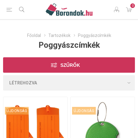
0
Főoldal
Tartozékok
Poggyászcímkék
Poggyászcímkék
SZŰRŐK
ÚJDONSÁG
ÚJDONSÁG