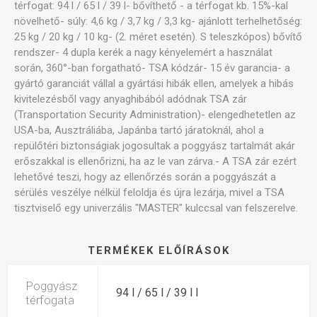
térfogat: 94 l / 65 l / 39 l- bővíthető - a térfogat kb. 15%-kal
növelhető- súly: 4,6 kg / 3,7 kg / 3,3 kg- ajánlott terhelhetőség:
25 kg / 20 kg / 10 kg- (2. méret esetén). S teleszkópos) bővítő
rendszer- 4 dupla kerék a nagy kényelemért a használat
során, 360°-ban forgatható- TSA kódzár- 15 év garancia- a
gyártó garanciát vállal a gyártási hibák ellen, amelyek a hibás
kivitelezésből vagy anyaghibából adódnak TSA zár
(Transportation Security Administration)- elengedhetetlen az
USA-ba, Ausztráliába, Japánba tartó járatoknál, ahol a
repülőtéri biztonságiak jogosultak a poggyász tartalmát akár
erőszakkal is ellenőrizni, ha az le van zárva.- A TSA zár ezért
lehetővé teszi, hogy az ellenőrzés során a poggyászát a
sérülés veszélye nélkül feloldja és újra lezárja, mivel a TSA
tisztviselő egy univerzális "MASTER" kulccsal van felszerelve.
TERMÉKEK ELŐÍRÁSOK
Poggyász
94 l / 65 l / 39 l l
térfogata