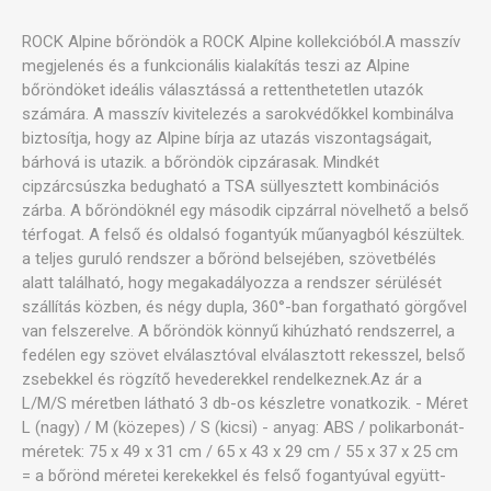
ROCK Alpine bőröndök a ROCK Alpine kollekcióból.A masszív
megjelenés és a funkcionális kialakítás teszi az Alpine
bőröndöket ideális választássá a rettenthetetlen utazók
számára. A masszív kivitelezés a sarokvédőkkel kombinálva
biztosítja, hogy az Alpine bírja az utazás viszontagságait,
bárhová is utazik. a bőröndök cipzárasak. Mindkét
cipzárcsúszka bedugható a TSA süllyesztett kombinációs
zárba. A bőröndöknél egy második cipzárral növelhető a belső
térfogat. A felső és oldalsó fogantyúk műanyagból készültek.
a teljes guruló rendszer a bőrönd belsejében, szövetbélés
alatt található, hogy megakadályozza a rendszer sérülését
szállítás közben, és négy dupla, 360°-ban forgatható görgővel
van felszerelve. A bőröndök könnyű kihúzható rendszerrel, a
fedélen egy szövet elválasztóval elválasztott rekesszel, belső
zsebekkel és rögzítő hevederekkel rendelkeznek.Az ár a
L/M/S méretben látható 3 db-os készletre vonatkozik. - Méret
L (nagy) / M (közepes) / S (kicsi) - anyag: ABS / polikarbonát-
méretek: 75 x 49 x 31 cm / 65 x 43 x 29 cm / 55 x 37 x 25 cm
= a bőrönd méretei kerekekkel és felső fogantyúval együtt-