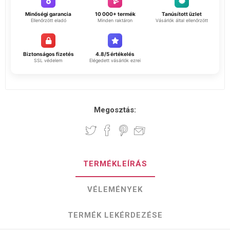
Minőségi garancia
10 000+ termék
Tanúsított üzlet
Ellenőrzött eladó
Minden raktáron
Vásárlók által ellenőrzött
Biztonságos fizetés
4.8/5 értékelés
SSL védelem
Elégedett vásárlók ezrei
Megosztás:
TERMÉKLEÍRÁS
VÉLEMÉNYEK
TERMÉK LEKÉRDEZÉSE