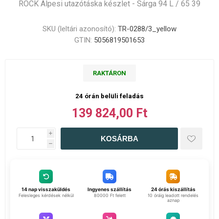
ROCK Alpesi utazótáska készlet - Sárga 94 L / 65 39
SKU (leltári azonosító):
TR-0288/3_yellow
GTIN:
5056819501653
RAKTÁRON
24 órán belüli feladás
139 824,00 Ft
i
h
14 nap visszaküldés
Ingyenes szállítás
24 órás kiszállítás
Felesleges kérdések nélkül
80000 Ft felett
10 óráig leadott rendelés
aznap