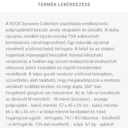
TERMÉK LEKÉRDEZÉSE
A ROCK Sunwave Collection utazótáska rendkívül erős
polipropilénből készült, amely strapabíró és ütésálló. A táska
cipzáras, mindkét cipzárcsúszka TSA süllyesztett
kombinációs zárral kapcsolható. Egy második cipzárral
növelhető a bőrönd belső térfogata. A felső és az oldalsó
fogantyúk műanyagból készültek. Könnyű kihúzható
rendszerrel, a fedélen egy szövet elválasztóval elválasztott
rekesszel, belső zsebekkel és rögzítő hevederekkel
rendelkezik. A teljes guruló rendszer a bőrönd belsejében,
szövetbélés alatt található, hogy megakadályozza a rendszer
sérülését szállítás közben, és négy dupla, 360°-ban
forgatható görgővel van felszerelve. Az ár 1db-ra vonatkozik
az ábrázolt M méretből. - M méret (közepes) - anyaga:
polipropilén - belső méretei: 57 x 45 x 29 cm - külső méretei:
66 x 46 x 30 cm = a táska méretei kerekekkel és felső
fogantyúval együtt - térfogata: 74 l / 85 l kibontva - bővíthető
- a térfogat kb. 15%-kal növelhető - súlya: 4,1 kg - ajánlott