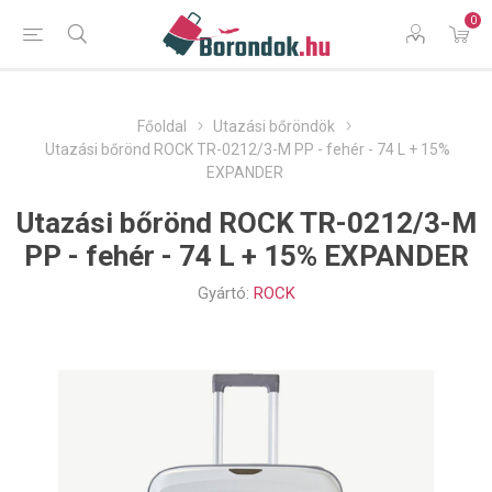
0
Főoldal
Utazási bőröndök
Utazási bőrönd ROCK TR-0212/3-M PP - fehér - 74 L + 15%
EXPANDER
Utazási bőrönd ROCK TR-0212/3-M
PP - fehér - 74 L + 15% EXPANDER
Gyártó:
ROCK