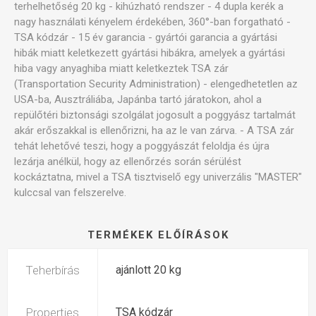
terhelhetőség 20 kg - kihúzható rendszer - 4 dupla kerék a
nagy használati kényelem érdekében, 360°-ban forgatható -
TSA kódzár - 15 év garancia - gyártói garancia a gyártási
hibák miatt keletkezett gyártási hibákra, amelyek a gyártási
hiba vagy anyaghiba miatt keletkeztek TSA zár
(Transportation Security Administration) - elengedhetetlen az
USA-ba, Ausztráliába, Japánba tartó járatokon, ahol a
repülőtéri biztonsági szolgálat jogosult a poggyász tartalmát
akár erőszakkal is ellenőrizni, ha az le van zárva. - A TSA zár
tehát lehetővé teszi, hogy a poggyászát feloldja és újra
lezárja anélkül, hogy az ellenőrzés során sérülést
kockáztatna, mivel a TSA tisztviselő egy univerzális "MASTER"
kulccsal van felszerelve.
TERMÉKEK ELŐÍRÁSOK
Teherbírás
ajánlott 20 kg
Properties
TSA kódzár