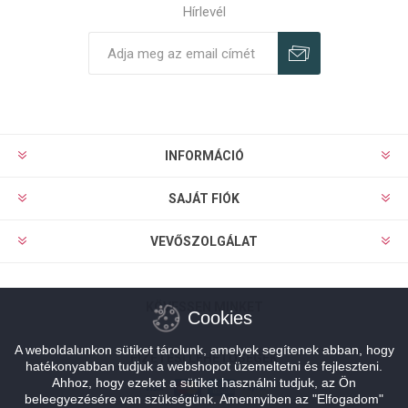
Hírlevél
Feliratkozás
Leiratkozás
INFORMÁCIÓ
SAJÁT FIÓK
VEVŐSZOLGÁLAT
KÖVESSEN MINKET
Cookies
A weboldalunkon sütiket tárolunk, amelyek segítenek abban, hogy
FIZETÉSI LEHETŐSÉGEK
hatékonyabban tudjuk a webshopot üzemeltetni és fejleszteni.
Ahhoz, hogy ezeket a sütiket használni tudjuk, az Ön
beleegyezésére van szükségünk. Amennyiben az "Elfogadom"