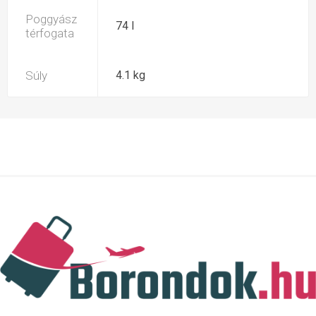
Poggyász
74 l
térfogata
Súly
4.1 kg