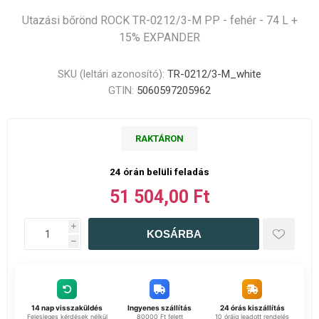
Utazási bőrönd ROCK TR-0212/3-M PP - fehér - 74 L +
15% EXPANDER
SKU (leltári azonosító):
TR-0212/3-M_white
GTIN:
5060597205962
RAKTÁRON
24 órán belüli feladás
51 504,00 Ft
i
h
14 nap visszaküldés
Ingyenes szállítás
24 órás kiszállítás
Felesleges kérdések nélkül
80000 Ft felett
10 óráig leadott rendelés