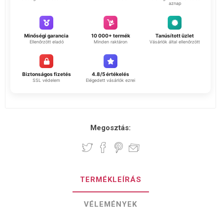
aznap
Minőségi garancia
10 000+ termék
Tanúsított üzlet
Ellenőrzött eladó
Minden raktáron
Vásárlók által ellenőrzött
Biztonságos fizetés
4.8/5 értékelés
SSL védelem
Elégedett vásárlók ezrei
Megosztás:
TERMÉKLEÍRÁS
VÉLEMÉNYEK