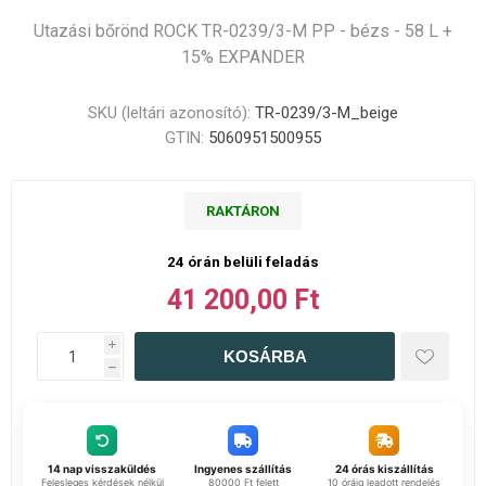
Utazási bőrönd ROCK TR-0239/3-M PP - bézs - 58 L +
15% EXPANDER
SKU (leltári azonosító):
TR-0239/3-M_beige
GTIN:
5060951500955
RAKTÁRON
24 órán belüli feladás
41 200,00 Ft
i
h
14 nap visszaküldés
Ingyenes szállítás
24 órás kiszállítás
Felesleges kérdések nélkül
80000 Ft felett
10 óráig leadott rendelés