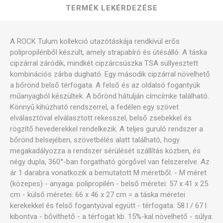
TERMÉK LEKÉRDEZÉSE
A ROCK Tulum kollekció utazótáskája rendkívül erős
polipropilénből készült, amely strapabíró és ütésálló. A táska
cipzárral záródik, mindkét cipzárcsúszka TSA süllyesztett
kombinációs zárba dugható. Egy második cipzárral növelhető
a bőrönd belső térfogata. A felső és az oldalsó fogantyúk
műanyagból készültek. A bőrönd hátulján címcímke található.
Könnyű kihúzható rendszerrel, a fedélen egy szövet
elválasztóval elválasztott rekesszel, belső zsebekkel és
rögzítő hevederekkel rendelkezik. A teljes guruló rendszer a
bőrönd belsejében, szövetbélés alatt található, hogy
megakadályozza a rendszer sérülését szállítás közben, és
négy dupla, 360°-ban forgatható görgővel van felszerelve. Az
ár 1 darabra vonatkozik a bemutatott M méretből. - M méret
(közepes) - anyaga: polipropilén - belső méretei: 57 x 41 x 25
cm - külső méretei: 66 x 46 x 27 cm = a táska méretei
kerekekkel és felső fogantyúval együtt - térfogata: 58 l / 67 l
kibontva - bővíthető - a térfogat kb. 15%-kal növelhető - súlya: