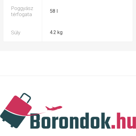
Poggyász
58 l
térfogata
Súly
4.2 kg