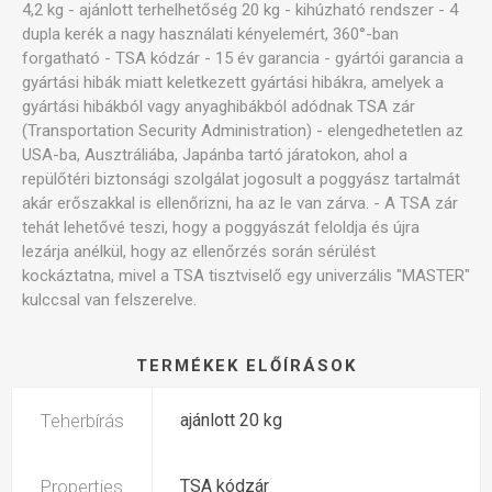
4,2 kg - ajánlott terhelhetőség 20 kg - kihúzható rendszer - 4
dupla kerék a nagy használati kényelemért, 360°-ban
forgatható - TSA kódzár - 15 év garancia - gyártói garancia a
gyártási hibák miatt keletkezett gyártási hibákra, amelyek a
gyártási hibákból vagy anyaghibákból adódnak TSA zár
(Transportation Security Administration) - elengedhetetlen az
USA-ba, Ausztráliába, Japánba tartó járatokon, ahol a
repülőtéri biztonsági szolgálat jogosult a poggyász tartalmát
akár erőszakkal is ellenőrizni, ha az le van zárva. - A TSA zár
tehát lehetővé teszi, hogy a poggyászát feloldja és újra
lezárja anélkül, hogy az ellenőrzés során sérülést
kockáztatna, mivel a TSA tisztviselő egy univerzális "MASTER"
kulccsal van felszerelve.
TERMÉKEK ELŐÍRÁSOK
Teherbírás
ajánlott 20 kg
Properties
TSA kódzár