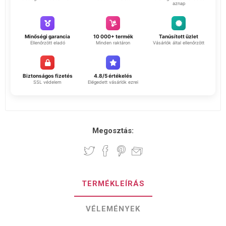
aznap
Minőségi garancia
10 000+ termék
Tanúsított üzlet
Ellenőrzött eladó
Minden raktáron
Vásárlók által ellenőrzött
Biztonságos fizetés
4.8/5 értékelés
SSL védelem
Elégedett vásárlók ezrei
Megosztás:
TERMÉKLEÍRÁS
VÉLEMÉNYEK