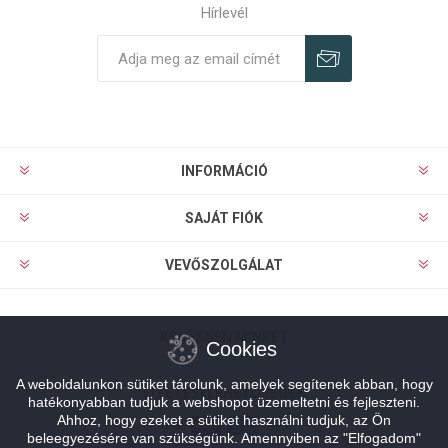
Hírlevél
Feliratkozás
Leiratkozás
INFORMÁCIÓ
SAJÁT FIÓK
VEVŐSZOLGÁLAT
KÖVESSEN MINKET
Cookies
A weboldalunkon sütiket tárolunk, amelyek segítenek abban, hogy
FIZETÉSI LEHETŐSÉGEK
hatékonyabban tudjuk a webshopot üzemeltetni és fejleszteni.
Ahhoz, hogy ezeket a sütiket használni tudjuk, az Ön
beleegyezésére van szükségünk. Amennyiben az "Elfogadom"