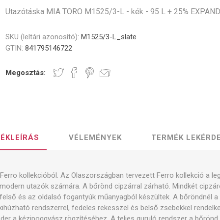
Utazótáska MIA TORO M1525/3-L - kék - 95 L + 25% EXPAN
SKU (leltári azonosító):
M1525/3-L_slate
GTIN:
841795146722
Megosztás:
ÉKLEÍRÁS
VÉLEMÉNYEK
TERMÉK LEKÉRD
erro kollekcióból. Az Olaszországban tervezett Ferro kollekció a 
a modern utazók számára. A bőrönd cipzárral zárható. Mindkét cipzá
 felső és az oldalsó fogantyúk műanyagból készültek. A bőröndnél a
kihúzható rendszerrel, fedeles rekesszel és belső zsebekkel rendelke
der a kézipoggyász rögzítéséhez. A teljes guruló rendszer a bőrönd