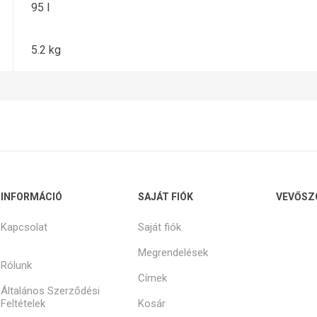
95 l
5.2 kg
INFORMÁCIÓ
SAJÁT FIÓK
VEVŐSZ
Kapcsolat
Saját fiók
Megrendelések
Rólunk
Címek
Általános Szerződési
Feltételek
Kosár