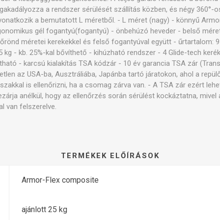
egakadályozza a rendszer sérülését szállítás közben, és négy 360°-
 vonatkozik a bemutatott L méretből. - L méret (nagy) - könnyű Arm
ergonomikus gél fogantyú(fogantyú) - önbehúzó heveder - belső méret
rönd méretei kerekekkel és felső fogantyúval együtt - űrtartalom: 95 l
5 kg - kb. 25%-kal bővíthető - kihúzható rendszer - 4 Glide-tech keré
ható - karcsú kialakítás TSA kódzár - 10 év garancia TSA zár (Trans
etlen az USA-ba, Ausztráliába, Japánba tartó járatokon, ahol a repülő
zakkal is ellenőrizni, ha a csomag zárva van. - A TSA zár ezért lehe
lezárja anélkül, hogy az ellenőrzés során sérülést kockáztatna, mivel 
l van felszerelve.
TERMÉKEK ELŐÍRÁSOK
Armor-Flex composite
ajánlott 25 kg