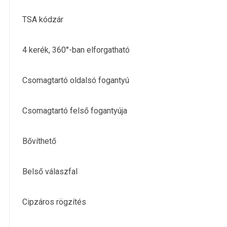
TSA kódzár
4 kerék, 360°-ban elforgatható
Csomagtartó oldalsó fogantyú
Csomagtartó felső fogantyúja
Bővíthető
Belső válaszfal
Cipzáros rögzítés