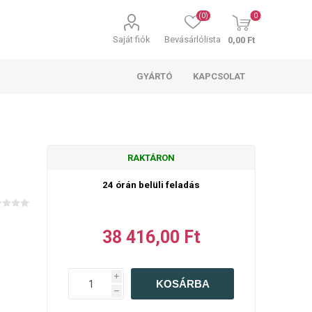
(0)
0
Saját fiók
Bevásárlólista
0,00 Ft
GYÁRTÓ
KAPCSOLAT
RAKTÁRON
24 órán belüli feladás
38 416,00 Ft
i
h