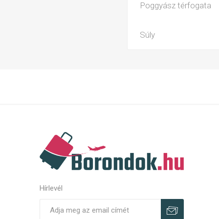
Poggyász térfogata
Súly
Hírlevél