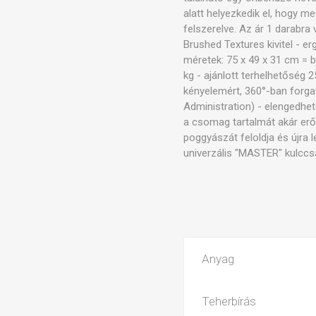
alatt helyezkedik el, hogy m
felszerelve. Az ár 1 darabra
Brushed Textures kivitel - 
méretek: 75 x 49 x 31 cm = bő
kg - ajánlott terhelhetőség 2
kényelemért, 360°-ban forgat
Administration) - elengedhet
a csomag tartalmát akár erős
poggyászát feloldja és újra 
univerzális "MASTER" kulccsa
Anyag
Teherbírás