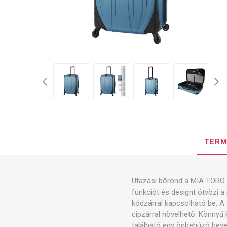
TERM
Utazási bőrönd a MIA TORO F
funkciót és designt ötvözi 
kódzárral kapcsolható be. A
cipzárral növelhető. Könnyű 
található egy önbehúzó heve