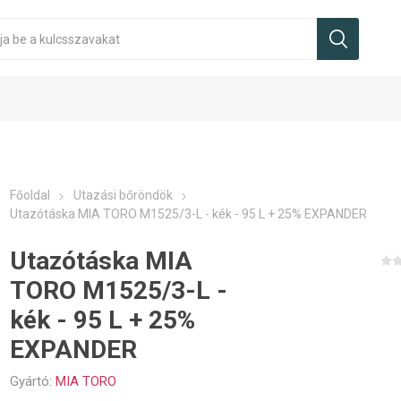
Főoldal
Utazási bőröndök
Utazótáska MIA TORO M1525/3-L - kék - 95 L + 25% EXPANDER
Utazótáska MIA
TORO M1525/3-L -
kék - 95 L + 25%
EXPANDER
Gyártó:
MIA TORO