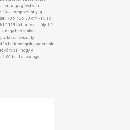
os forgó görgővel van
or-Flex kompozit anyag -
ek: 70 x 45 x 30 cm - külső
 / 119 l kibontva - súly: 5,2
k a nagy használati
portation Security
téri biztonságiak jogosultak
tővé teszi, hogy a
a TSA tisztviselő egy