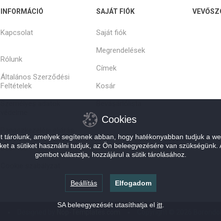
INFORMÁCIÓ
SAJÁT FIÓK
VEVŐSZ
Kapcsolat
Saját fiók
Megrendelések
Rólunk
Címek
Általános Szerződési
Feltételek
Kosár
Személyes adatok
Bevásárlólista
védelme
Cookies
Panaszkezelési eljárás
et tárolunk, amelyek segítenek abban, hogy hatékonyabban tudjuk a we
zeket a sütiket használni tudjuk, az Ön beleegyezésére van szükségünk
Szállítás
gombot választja, hozzájárul a sütik tárolásához.
Cookie szabályzat
Beállítás
Elfogadom
SA beleegyezését utasíthatja el
itt
.
e
Designed by
Nop-Templates.com
Copyright © 2026 Borondok