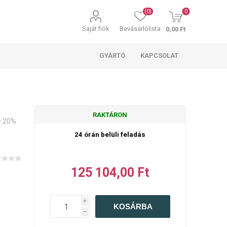
(0)
0
Saját fiók
Bevásárlólista
0,00 Ft
GYÁRTÓ
KAPCSOLAT
RAKTÁRON
+ 20%
24 órán belüli feladás
125 104,00 Ft
i
h