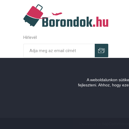
Hírlevél
Feliratkozás
Leiratkozás
A weboldalunkon sütik
fejleszteni. Ahhoz, hogy e
Powered by
nopCommerc