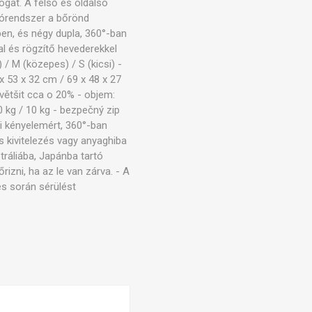
ogat. A felső és oldalsó
lórendszer a bőrönd
ben, és négy dupla, 360°-ban
al és rögzítő hevederekkel
/ M (közepes) / S (kicsi) -
x 53 x 32 cm / 69 x 48 x 27
většit cca o 20% - objem:
0 kg / 10 kg - bezpečný zip
ti kényelemért, 360°-ban
ás kivitelezés vagy anyaghiba
tráliába, Japánba tartó
rizni, ha az le van zárva. - A
és során sérülést