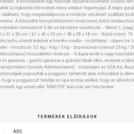
olható. A bőröndöknél egy második cipzárral növelhető a belső térf
tek (a legkisebb bőröndnek nincs oldalsó fogantyúja). A teljes guru
t található, hogy megakadályozza a rendszer sérülését szállítás köz
zerelve. A bőröndök könnyű kihúzható rendszerrel, belső elválasztóv
méretben bemutatott 3 db-os készletre vonatkozik. - Méret: L (nagy) 
 x 51 x 30 cm / 61 x 46 x 25 cm / 48 x 38 x 18 cm - Külső méret: 79 
ry kufru včetně koleček a horního madla - rozšiřitelný - objem lze z
ander - hmotnost: 5,1 kg / 4 kg / 3 kg - doporučená nosnost 25 kg / 2
S teleszkópos) hosszabbító rendszer - 4 dupla kerék a nagy használa
 év garancia - gyártói garancia a gyártási hibák ellen, amelyek a hib
ransportation Security Administration) - szükséges az USA-ba, Ausz
biztonságiak jogosultak a poggyász tartalmát akár erőszakkal is ellenő
, hogy a poggyászát feloldja és újra lezárja anélkül, hogy az ellenőrz
ztviselő egy univerzális "MASTER" kulccsal van felszerelve.
TERMÉKEK ELŐÍRÁSOK
ABS