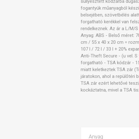
süllyesztett kódzárba dugasz
fogantyúk műanyagból készül
belsejében, szövetbélés alat
forgatható kerékkel van fels
rendelkeznek. Az ár a L/M/S 
Anyag: ABS - Belső méret: 70
cm / 55 x 40 x 20 cm = rozmě
107 l / 72 l / 33 l + 20% exp
Anti-Theft Secure - (u vel. 
forgatható - TSA kódzár - 15
miatt keletkeztek TSA zár (T
járatokon, ahol a repülőtéri 
TSA zár ezért lehetővé teszi
kockáztatna, mivel a TSA tis
Anyag