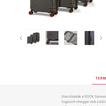
TERM
Utazótáskák a ROCK Genesis 
fogazott réteggel védi a bőr