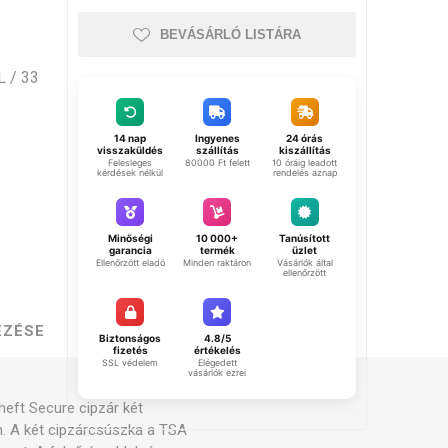
BEVÁSÁRLÓ LISTÁRA
L / 33
14 nap
Ingyenes
24 órás
visszaküldés
szállítás
kiszállítás
Felesleges
80000 Ft felett
10 óráig leadott
kérdések nélkül
rendelés aznap
Minőségi
10 000+
Tanúsított
garancia
termék
üzlet
Ellenőrzött eladó
Minden raktáron
Vásárlók által
ellenőrzött
EZÉSE
Biztonságos
4.8/5
fizetés
értékelés
SSL védelem
Elégedett
vásárlók ezrei
heft Secure cipzár két
n. A két cipzárcsúszka a TSA