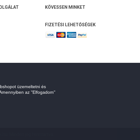
OLGÁLAT
KÖVESSEN MINKET
FIZETÉSI LEHETŐSÉGEK
bshopot üzemeltetni és
. Amennyiben az "Elfogadom"
.hu. Minden jog fenntartva.