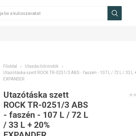
Főoldal
Utazási bőröndök
Utazótáska szett ROCK TR-0251/3 ABS - faszén - 107 L / 72 L / 33 L 
EXPANDER
Utazótáska szett
ROCK TR-0251/3 ABS
- faszén - 107 L / 72 L
/ 33 L + 20%
EXPANDER