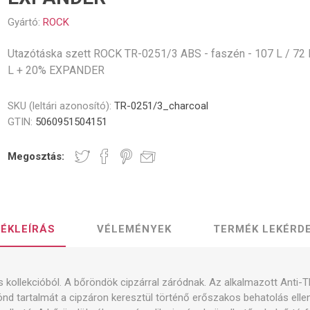
Gyártó:
ROCK
Utazótáska szett ROCK TR-0251/3 ABS - faszén - 107 L / 72 
L + 20% EXPANDER
SKU (leltári azonosító):
TR-0251/3_charcoal
GTIN:
5060951504151
Megosztás:
ÉKLEÍRÁS
VÉLEMÉNYEK
TERMÉK LEKÉRD
kollekcióból. A bőröndök cipzárral záródnak. Az alkalmazott Anti-T
önd tartalmát a cipzáron keresztül történő erőszakos behatolás elle